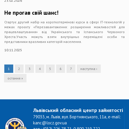
23.02.2026
Не прогав свій шанс!
Стартує другий набір на короткотермінові курси в сфері ІТ-технологій у
межах проєкту «Перезавантаження: розширення можливостей для
працевлаштування» від Українського та Іспанського Червоного
Хреста.Участь можуть взяти внутрішньо переміщені особи та
представники вразливих категорій населення.
10.11.2025
1
2
3
4
5
6
7
наступна ›
остання »
Львівський обласний центр зайнятості
79033, м. Львів, вул. Бортнянського, 11а, e-mail:
kanc@locz.gov.ua
тел.: (032) 226 78 71, 0 800 219 722