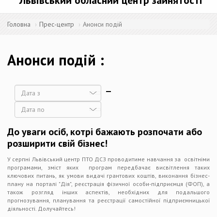
Львівський обласний центр зайнятості
Головна
Прес-центр
Анонси подій
Анонси подій
Дата
Дата
До уваги осіб, котрі бажають розпочати або
розширити свій бізнес!
У серпні Львівський центр ПТО ДСЗ проводитиме навчання за освітніми
програмами, зміст яких програм передбачає висвітлення таких
ключових питань, як умови видачі грантових коштів, виконання бізнес-
плану на порталі "Дія", реєстрація фізичної особи-підприємця (ФОП), а
також розгляд інших аспектів, необхідних для подальшого
прогнозування, планування та реєстрації самостійної підприємницької
діяльності. Долучайтесь!