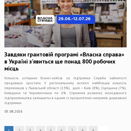
Завдяки грантовій програмі «Власна справа»
в Україні з’явиться ще понад 800 робочих
місць
Кількість успішних бізнес-кейсів за підтримки Служби зайнятості
продовжує зростати. У регіональному аспекті найбільша кількість
переможців у Львівській області (13%), далі – Київ (8%), Одещина (7%),
Київщина та Чернівеччина по 6%. Сприяння розвитку молодіжного
підприємництва залишається одним із пріоритетних напрямів державної
підтримки.
05.08.2026
1
2
3
4
5
6
7
8
9
…