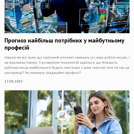
Прогноз найбільш потрібних у майбутньому
професій
Наразі ми всі чули, що «штучний інтелект замінить усі наші робочі місця», і
це викликає паніку. З розвитком технологій здається, що більшість
робочих місць майбутнього будуть пов'язані з цією галуззю. Але чи так це
насправді? Чи зникнуть традиційні професії?
17.03.2025