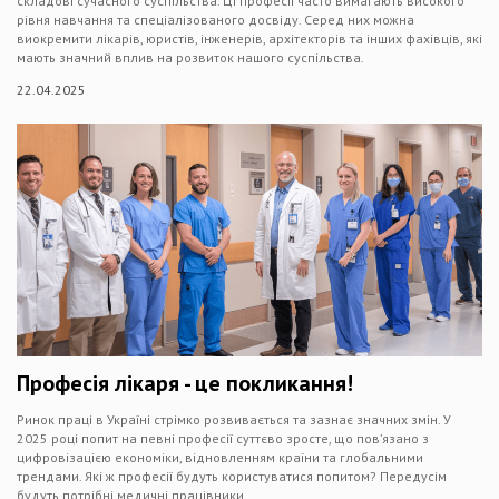
складові сучасного суспільства. Ці професії часто вимагають високого
рівня навчання та спеціалізованого досвіду. Серед них можна
виокремити лікарів, юристів, інженерів, архітекторів та інших фахівців, які
мають значний вплив на розвиток нашого суспільства.
22.04.2025
Професія лікаря - це покликання!
Ринок праці в Україні стрімко розвивається та зазнає значних змін. У
2025 році попит на певні професії суттєво зросте, що пов’язано з
цифровізацією економіки, відновленням країни та глобальними
трендами. Які ж професії будуть користуватися попитом? Передусім
будуть потрібні медичні працівники.