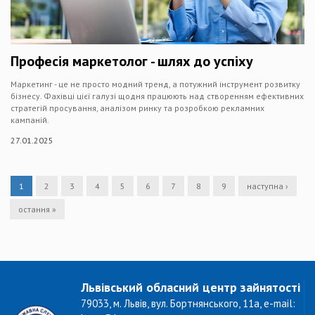
Професія маркетолог - шлях до успіху
Маркетинг - це не просто модний тренд, а потужний інструмент розвитку
бізнесу. Фахівці цієї галузі щодня працюють над створенням ефективних
стратегій просування, аналізом ринку та розробкою рекламних
кампаній.
27.01.2025
1
2
3
4
5
6
7
8
9
наступна ›
остання »
Львівський обласний центр зайнятості
79033, м. Львів, вул. Бортнянського, 11а, e-mail: