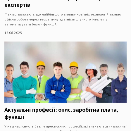
експертів
Фахівці вважають, що найбільшого впливу новітніх технологій зазнає
офісна робота через теоретичну здатність штучного інтелекту
автоматизувати безліч функцій.
17.06.2025
Актуальні професії: опис, заробітна плата,
функції
У наш час існують безліч престижних професій, які визнаються як важливі