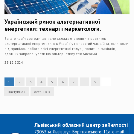
Український ринок альтернативної
енергетики: технарі і маркетологи.
Багато країн сьогодні активно вкладають кошти в розвиток
альтернативної енергетики. А в Україні у непростий час війни, коли коли
під прицілом робота всієї енергетичної галузі, попит на фахівців,
здатних запропонувати цю альтернативу теж високий.
23.12.2024
1
2
3
4
5
6
7
8
9
…
наступна ›
остання »
Львівський обласний центр зайнятості
79033, м. Львів, вул. Бортнянського, 11а, e-mail: