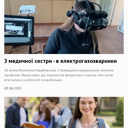
З медичної сестри - в електрогазозварники
36-річна Василина Маційовська з Львівщини кардинально змінила
професію. Жінка каже, що перемогла фінансова сторона. Але потім
втягнулася і робота їй сподобалася
03.06.2025