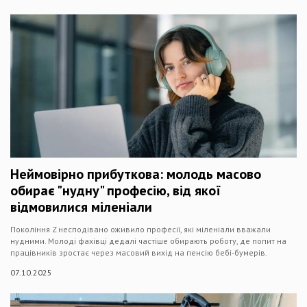
Неймовірно прибуткова: молодь масово
обирає "нудну" професію, від якої
відмовилися міленіали
Покоління Z несподівано оживило професії, які міленіали вважали
нудними. Молоді фахівці дедалі частіше обирають роботу, де попит на
працівників зростає через масовий вихід на пенсію бебі-бумерів.
07.10.2025