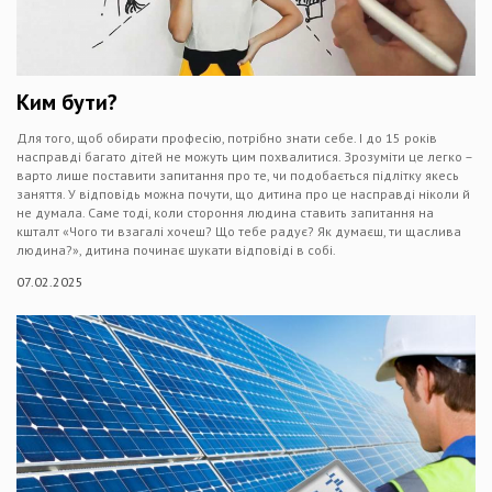
Ким бути?
Для того, щоб обирати професію, потрібно знати себе. І до 15 років
насправді багато дітей не можуть цим похвалитися. Зрозуміти це легко –
варто лише поставити запитання про те, чи подобається підлітку якесь
заняття. У відповідь можна почути, що дитина про це насправді ніколи й
не думала. Саме тоді, коли стороння людина ставить запитання на
кшталт «Чого ти взагалі хочеш? Що тебе радує? Як думаєш, ти щаслива
людина?», дитина починає шукати відповіді в собі.
07.02.2025