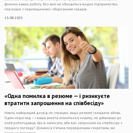
фізично важку роботу, без якої не обходиться жодне підприємство,
пов’язане з переміщенням і зберіганням товарів.
13.08.2025
«Одна помилка в резюме — і ризикуєте
втратити запрошення на співбесіду»
Навіть найкращий досвід не спрацює, якщо резюме складене абияк.
Один недогляд — і ваша анкета опиниться в кошику, не дійшовши до
очей роботодавця. Що ж написати, аби вас запросили на співбесіду з
першого погляду? Ділимося п’ятьма перевіреними секретами, які
реально працюють