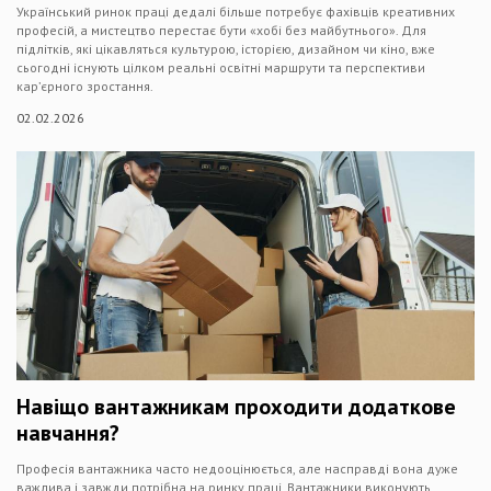
Український ринок праці дедалі більше потребує фахівців креативних
професій, а мистецтво перестає бути «хобі без майбутнього». Для
підлітків, які цікавляться культурою, історією, дизайном чи кіно, вже
сьогодні існують цілком реальні освітні маршрути та перспективи
кар’єрного зростання.
02.02.2026
Навіщо вантажникам проходити додаткове
навчання?
Професія вантажника часто недооцінюється, але насправді вона дуже
важлива і завжди потрібна на ринку праці. Вантажники виконують