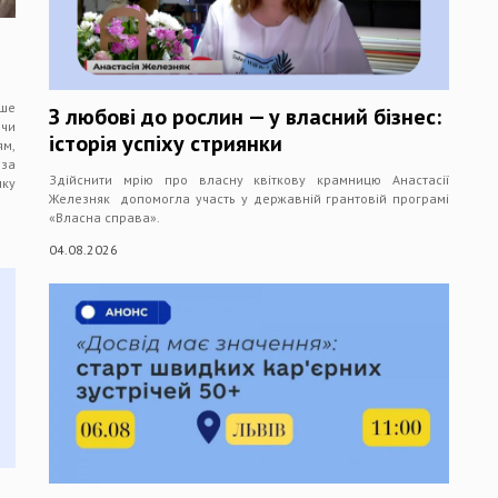
ше
З любові до рослин — у власний бізнес:
 чи
історія успіху стриянки
м,
иза
Здійснити мрію про власну квіткову крамницю Анастасії
чку
Железняк допомогла участь у державній грантовій програмі
«Власна справа».
04.08.2026