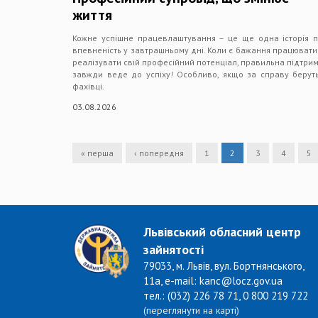
життя
Кожне успішне працевлаштування – це ще одна історія 
впевненість у завтрашньому дні. Коли є бажання працювати
реалізувати свій професійний потенціал, правильна підтри
завжди веде до успіху! Особливо, якщо за справу берут
фахівці.
03.08.2026
« перша
‹ попередня
1
2
3
4
5
Львівський обласний центр
зайнятості
79033, м. Львів, вул. Бортнянського,
11а, e-mail: kanc@locz.gov.ua
тел.: (032) 226 78 71, 0 800 219 722
(переглянути на карті)