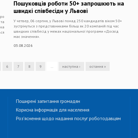
Пошуковців роботи 50+ запрошкють на
швидкі співбесіди у Львові
про
У четвер, 06 серпня, у Львові понад 250 кандидатів віком 50+
 та
зустрінуться з представниками більш як 20 компаній під час
мка
швидких співбесід у межах національної програми «Досвід
ься
має значення».
03.08.2026
6
7
8
9
…
наступна ›
остання »
Поширені запитання громадян
Корисна інформація для населення
Роз'яснення щодо надання послуг роботодавцям