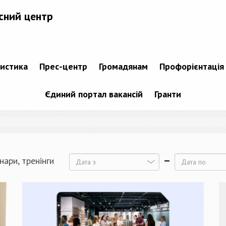
сний центр
тистика
Прес-центр
Громадянам
Профорієнтація
Єдиний портал вакансій
Гранти
нари, тренінги
Дата
Дата