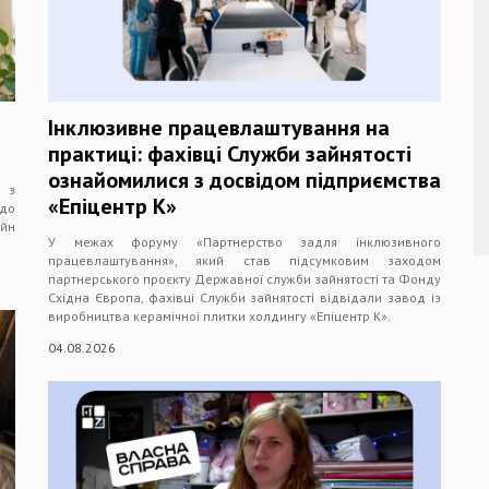
Інклюзивне працевлаштування на
практиці: фахівці Служби зайнятості
ознайомилися з досвідом підприємства
е з
«Епіцентр К»
 до
айн
У межах форуму «Партнерство задля інклюзивного
працевлаштування», який став підсумковим заходом
партнерського проєкту Державної служби зайнятості та Фонду
Східна Європа, фахівці Служби зайнятості відвідали завод із
виробництва керамічної плитки холдингу «Епіцентр К».
04.08.2026