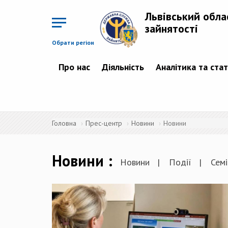
Перейти
до
Львівський обла
основного
матеріалу
зайнятості
Обрати регіон
Про нас
Діяльність
Аналітика та ста
Головна
Прес-центр
Новини
Новини
Новини
Новини
Події
Семі