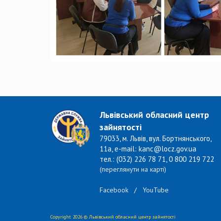
Львівський обласний центр
зайнятості
79033, м. Львів, вул. Бортнянського,
11а, e-mail: kanc@locz.gov.ua
тел.: (032) 226 78 71, 0 800 219 722
(переглянути на карті)
Facebook
/
YouTube
Copyright 2026 © Львівський обласний центр зайнятості