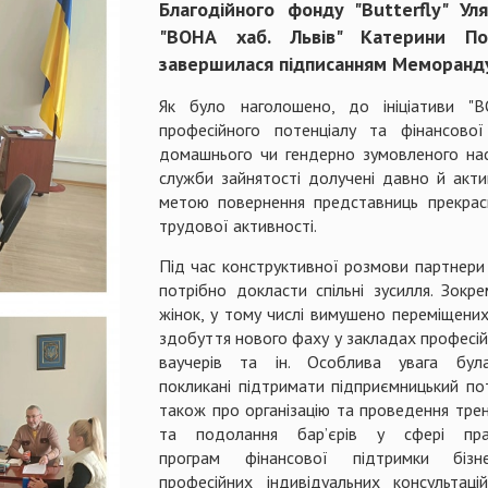
Благодійного фонду "Butterfly" У
"ВОНА хаб. Львів" Катерини По
завершилася підписанням Меморанду
Як було наголошено, до ініціативи "
професійного потенціалу та фінансово
домашнього чи гендерно зумовленого наси
служби зайнятості долучені давно й актив
метою повернення представниць прекрасно
трудової активності.
Під час конструктивної розмови партнери 
потрібно докласти спільні зусилля. Зокр
жінок, у тому числі вимушено переміщених,
здобуття нового фаху у закладах професійн
ваучерів та ін. Особлива увага бул
покликані підтримати підприємницький по
також про організацію та проведення трені
та подолання бар’єрів у сфері прац
програм фінансової підтримки бі
професійних індивідуальних консультац