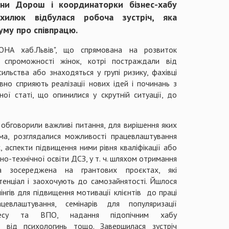
ляни Дорош і координаторки бізнес-хабу
хилюк відбулася робоча зустріч, яка
му про співпрацю.
ВОНА хаб.Львів", що спрямована на розвиток
ї спроможності жінок, котрі постраждали від
льства або знаходяться у групі ризику, фахівці
но сприяють реалізації нових ідей і починань з
ї статі, що опинилися у скрутній ситуації, до
обговорили важливі питання, для вирішення яких
ема, розглядалися можливості працевлаштування
 аспекти підвищення ними рівня кваліфікації або
о-технічної освіти ДСЗ, у т. ч. шляхом отримання
а зосереджена на грантових проєктах, які
тенціал і заохочують до самозайнятості. Йшлося
нгів для підвищення мотивації клієнтів до праці
евлаштування, семінарів для популяризації
знесу та ВПО, надання підопічним хабу
ій від психологинь тощо. Завершилася зустріч