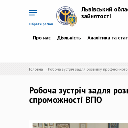
Перейти
до
Львівський обла
основного
матеріалу
зайнятості
Обрати регіон
Про нас
Діяльність
Аналітика та ста
Головна
Робоча зустріч задля розвитку професійного
Робоча зустріч задля роз
спроможності ВПО