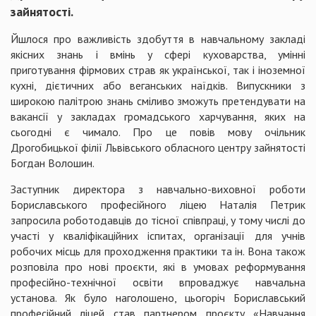
зайнятості.
Йшлося про важливість здобуття в навчальному закладі
якісних знань і вмінь у сфері куховарства, умінні
приготування фірмових страв як української, так і іноземної
кухні, дієтичних або веганських наїдків. Випускники з
широкою палітрою знань сміливо зможуть претендувати на
вакансії у закладах громадського харчування, яких на
сьогодні є чимало. Про це повів мову очільник
Дрогобицької філії Львівського обласного центру зайнятості
Богдан Волошин.
Заступник директора з навчально-виховної роботи
Бориславського професійного ліцею Наталія Петрик
запросила роботодавців до тісної співпраці, у тому числі до
участі у кваліфікаційних іспитах, організації для учнів
робочих місць для проходження практики та ін. Вона також
розповіла про нові проєкти, які в умовах реформування
професійно-технічної освіти впроваджує навчальна
установа. Як було наголошено, цьогоріч Бориславський
професійний ліцей став партнером проєкту «Навчання