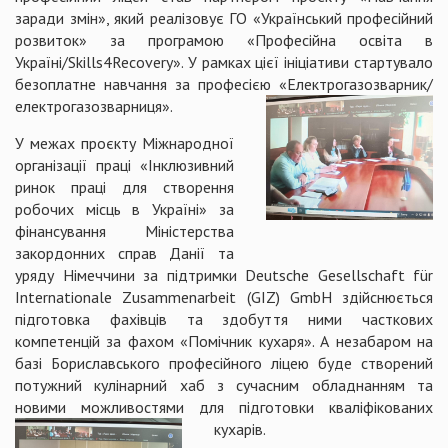
заради змін», який реалізовує ГО «Український професійний
розвиток» за програмою «Професійна освіта в
Україні/Skills4Recovery». У рамках цієї ініціативи стартувало
безоплатне навчання за професією «Електрогазозварник/
електрогазозварниця».
У межах проєкту Міжнародної
організації праці «Інклюзивний
ринок праці для створення
робочих місць в Україні» за
фінансування Міністерства
закордонних справ Данії та
уряду Німеччини за підтримки Deutsche Gesellschaft für
Internationale Zusammenarbeit (GIZ) GmbH здійснюється
підготовка фахівців та здобуття ними часткових
компетенцій за фахом «Помічник кухаря». А незабаром на
базі Бориславського професійного ліцею буде створений
потужний кулінарний хаб з сучасним обладнанням та
новими можливостями для підготовки кваліфікованих
кухарів.