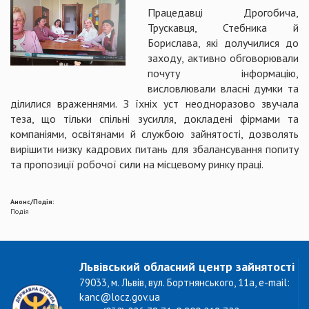
Працедавці Дрогобича,
Трускавця, Стебника й
Борислава, які долучилися до
заходу, активно обговорювали
почуту інформацію,
висловлювали власні думки та
ділилися враженнями. З їхніх уст неодноразово звучала
теза, що тільки спільні зусилля, докладені фірмами та
компаніями, освітянами й службою зайнятості, дозволять
вирішити низку кадрових питань для збалансування попиту
та пропозиції робочої сили на місцевому ринку праці.
Анонс/Подія:
Подія
Львівський обласний центр зайнятості
79033, м. Львів, вул. Бортнянського, 11а, e-mail:
kanc@locz.gov.ua