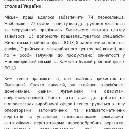
столиці України.
Місцем праці вдалося забезпечити 74 переселенців.
Найбільше – 22 особи – приступили до трудової діяльності
за скеруванням працівників Львівського міського центру
зайнятості, 13 допомогли працевлаштуватися спеціалісти
Жидачівської районної філії ЛОЦЗ, 8 забезпечили роботою
фахівці Стрийського міськрайонного центру зайнятості, ще
по 4 особи залучили до продуктивної зайнятості у
Новояворівській міській та Кам’янка-Бузькій районній філіях
ЛОЦЗ.
Ким тепер працюють ті, хто знайшов прихисток на
Львівщині? Спектр вакансій, які підійшли харків’янам,
донеччанам, киянам, луганчанам чи одеситам,
найрізноманітніший. Багато хто став до роботи на
підприємствах виробничої сфери і тепер трудиться в тилу
операторами автоматичних та напівавтоматичних
верстатів та установок, ізолювальниками, слюсарями-
сантехніками, верстатниками деревообробних верстатів,