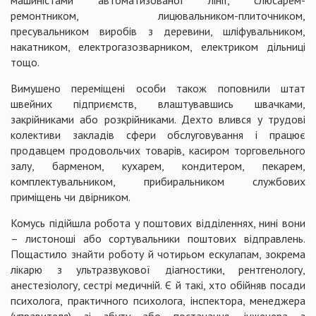
машиністами автоматизованої лінії, слюсарем-
ремонтником, лицювальником-плиточником,
пресувальником виробів з деревини, шліфувальником,
накатником, електрогазозварником, електриком дільниці
тощо.
Вимушено переміщені особи також поповнили штат
швейних підприємств, влаштувавшись швачками,
закрійниками або розкрійниками. Дехто влився у трудові
колективи закладів сфери обслуговування і працює
продавцем продовольчих товарів, касиром торговельного
залу, барменом, кухарем, кондитером, пекарем,
комплектувальником, прибиральником службових
приміщень чи двірником.
Комусь підійшла робота у поштових відділеннях, нині вони
– листоноші або сортувальники поштових відправлень.
Пощастило знайти роботу й чотирьом ескулапам, зокрема
лікарю з ультразвукової діагностики, рентгенологу,
анестезіологу, сестрі медичній. Є й такі, хто обійняв посади
психолога, практичного психолога, інспектора, менеджера