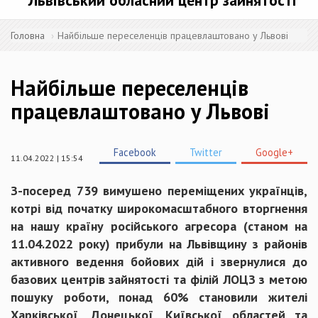
Львівський обласний центр зайнятості
Головна
Найбільше переселенців працевлаштовано у Львові
Найбільше переселенців
працевлаштовано у Львові
Facebook
Twitter
Google+
11.04.2022 | 15:54
З-посеред 739 вимушено переміщених українців,
котрі від початку широкомасштабного вторгнення
на нашу країну російського агресора (станом на
11.04.2022 року) прибули на Львівщину з районів
активного ведення бойових дій і звернулися до
базових центрів зайнятості та філій ЛОЦЗ з метою
пошуку роботи, понад 60% становили жителі
Харківської, Донецької, Київської областей та