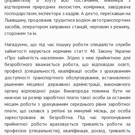
(управителя) зі збуту або постачання, інженера з
відтворення природних екосистем, комірника, завідувача
господарством, інспектора з кадрів. А дехто, переїхавши на
Львівщину, продовжив трудитися водієм автотранспортних
засобів, оператором заправних станцій, черговим з режиму,
сторожем та ін.
Нагадуємо, що під час пошуку роботи спеціалісти служби
зайнятості керуються нормами статті 46 Закону України
«Про зайнятість населення». Згідно з нею прийнятною для
безробітного вважається робота, що відповідає освіті,
професії (спеціальності), кваліфікації особи з урахуванням
доступності транспортного обслуговування, встановленої
рішенням місцевої державної адміністрації, виконавчого
органу відповідної ради. Винагорода повинна бути не
нижчою за розмір заробітної плати такої особи за останнім
місцем роботи з урахуванням середнього рівня заробітної
плати, що склався у регіоні за минулий місяць, де особа
зареєстрована як безробітна. Під час пропонування
прийнятної роботи враховується тривалість роботи за
професією (спеціальністю), кваліфікація, досвід, тривалість