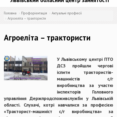
Львівський обласний центр зайнятості
Головна
Профорієнтація
Актуальні професії
Агроеліта – трактористи
Агроеліта – трактористи
У Львівському центрі ПТО
ДСЗ пройшли чергові
іспити трактористів-
машиністів с/г
виробництва за участю
інспекторів Головного
управління Держпродспоживслужби у Львівській
області. Слухачі, котрі навчалися за професією
«Тракторист-машиніст с/г виробництва» за