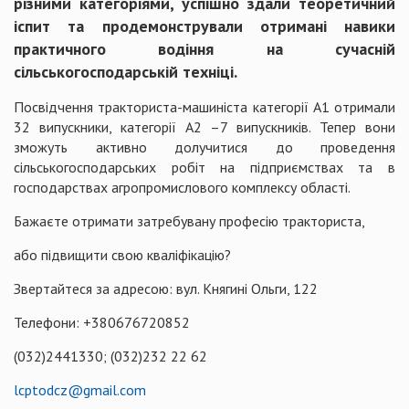
різними категоріями, успішно здали теоретичний
іспит та продемонстрували отримані навики
практичного водіння на сучасній
сільськогосподарській техніці.
Посвідчення тракториста-машиніста категорії А1 отримали
32 випускники, категорії А2 –7 випускників. Тепер вони
зможуть активно долучитися до проведення
сільськогосподарських робіт на підприємствах та в
господарствах агропромислового комплексу області.
Бажаєте отримати затребувану професію тракториста,
або підвищити свою кваліфікацію?
Звертайтеся за адресою: вул. Княгині Ольги, 122
Телефони: +380676720852
(032)2441330; (032)232 22 62
lcptodcz@gmail.com