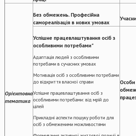
Без обмежень. Професійна
Учасн
самореалізація в нових умовах
Успішне працевлаштування осіб з
особливими потребами"
Адаптація людей з особливими
потребами в сучасних умовах
Мотивація осіб з особливими потребами
до відкриття власної справи
Особи
обме
Орієнтовна
Успішне працевлаштування осіб з
праце
особливими потребами: від мрій до
тематика
цілей
Прикладні аспекти пошуку роботи для
осіб з обмеженими можливостями
Формування активної життєвої позиції в