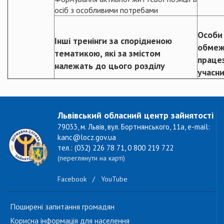
осіб з особливими потребами
Особи
Інші тренінги за спорідненою
обме
тематикою, які за змістом
праце
належать до цього розділу
учасн
Львівський обласний центр зайнятості
79033, м. Львів, вул. Бортнянського, 11а, e-mail:
kanc@locz.gov.ua
тел.: (032) 226 78 71, 0 800 219 722
(переглянути на карті)
Facebook
/
YouTube
Поширені запитання громадян
Корисна інформація для населення