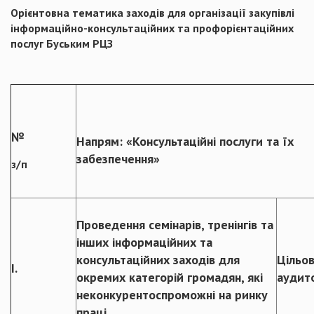
Орієнтовна тематика заходів для організації закупівлі
інформаційно-консультаційних та профорієнтаційних
послуг Буським РЦЗ
№
Напрям: «Консультаційні послуги та їх
забезпечення»
з/п
Проведення семінарів, тренінгів та
інших інформаційних та
консультаційних заходів для
Цільо
І.
окремих категорій громадян, які
аудит
неконкурентоспроможні на ринку
праці