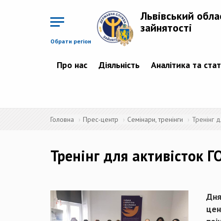
Перейти
до
Львівський обла
основного
матеріалу
зайнятості
Обрати регіон
Про нас
Діяльність
Аналітика та ста
Головна
Прес-центр
Семінари, тренінги
Тренінг д
Тренінг для активісток Г
Дня
цен