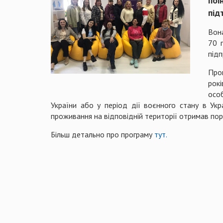
поі
під
Вон
70 п
підп
Про
рокі
осо
України або у період дії воєнного стану в Укра
проживання на відповідній території отримав пор
Більш детально про програму
тут.