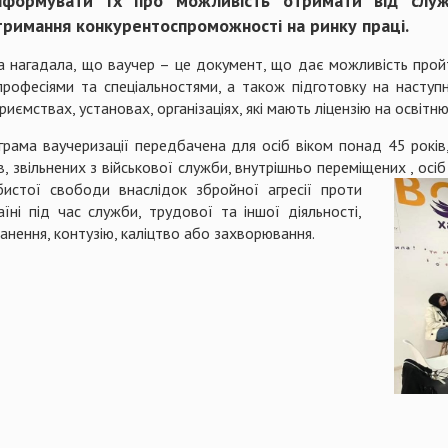
нформувати їх про можливість отримати від служ
тримання конкурентоспроможності на ринку праці.
а нагадала, що ваучер – це документ, що дає можливість пройт
рофесіями та спеціальностями, а також підготовку на наступн
риємствах, установах, організаціях, які мають ліцензію на освітню
грама ваучеризації передбачена для осіб віком понад 45 рокі
в, звільнених з військової служби, внутрішньо переміщених , осі
бистої свободи внаслідок зб
ройної агресії проти
їні під час служби, трудової та іншої діяльності,
анення, контузію, каліцтво або захворювання.