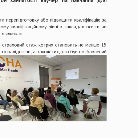
би зайнятості ваучер на навчання для
и перепідготовку або підвищити кваліфікацію за
ому кваліфікаційному рівні в закладах освіти чи
 діяльність.
в, страховий стаж котрих становить не менше 15
б з інвалідністю, а також тих, хто був позбавлений