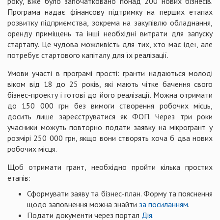
року, вже було започатковано понад 200 нових бізнесів.
Програма надає фінансову підтримку на перших етапах
розвитку підприємства, зокрема на закупівлю обладнання,
оренду приміщень та інші необхідні витрати для запуску
стартапу. Це чудова можливість для тих, хто має ідеї, але
потребує стартового капіталу для їх реалізації.
Умови участі в програмі прості: гранти надаються молоді
віком від 18 до 25 років, які мають чітке бачення свого
бізнес-проекту і готові до його реалізації. Можна отримати
до 150 000 грн без вимоги створення робочих місць,
досить лише зареєструватися як ФОП. Через три роки
учасники можуть повторно подати заявку на мікрогрант у
розмірі 250 000 грн, якщо вони створять хоча б два нових
робочих місця.
Щоб отримати грант, необхідно пройти кілька простих
етапів:
Сформувати заяву та бізнес-план. Форму та пояснення
щодо заповнення можна знайти
за посиланням
.
Подати документи через портал
Дія
.