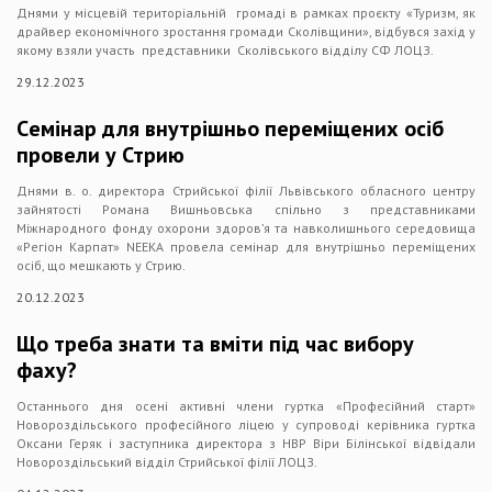
Днями у місцевій територіальній громаді в рамках проєкту «Туризм, як
драйвер економічного зростання громади Сколівщини», відбувся захід у
якому взяли участь представники Сколівського відділу СФ ЛОЦЗ.
29.12.2023
Cемінар для внутрішньо переміщених осіб
провели у Стрию
Днями в. о. директора Стрийської філії Львівського обласного центру
зайнятості Романа Вишньовська спільно з представниками
Міжнародного фонду охорони здоров’я та навколишнього середовища
«Регіон Карпат» NEEKA провела семінар для внутрішньо переміщених
осіб, що мешкають у Стрию.
20.12.2023
Що треба знати та вміти під час вибору
фаху?
Останнього дня осені активні члени гуртка «Професійний старт»
Новороздільського професійного ліцею у супроводі керівника гуртка
Оксани Геряк і заступника директора з НВР Віри Білінської відвідали
Новороздільський відділ Стрийської філії ЛОЦЗ.