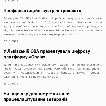
04.12.2023
Профорієнтаційні зустрічі тривають
Днями учні СЗШ № 48 та № 50, котрі прийшли на зустріч із спеціалістами
з профорієнтації Львівського ОЦЗ, дізналися багато цікавого про те, як
здобути улюблену професію, а згодом без проблем знайти роботу, яка
відповідатиме їхнім особистим психофізіологічним якостям, професійним
нахилам і здібностям, а також попиту на ринку праці.
27.11.2023
У Львівській ОВА презентували цифрову
платформу «Опліч»
Днями, під час брифінгу у офіційному медіацентрі при Львівській ОВА,
презентували цифрову платформу «Опліч». Вона покликана сприяти
розвитку і масштабуванню місцевого бізнесу, а також інтеграції і
адаптації внутрішньо-переміщених осіб.
15.01.2024
На порядку денному – питання
працевлаштування ветеранів