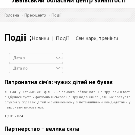
Львівський обласний центр зайнятості
Головна
Прес-центр
Події
Події
Новини
Події
Семінари, тренінги
Дата
Дата
Патронатна сім’я: чужих дітей не буває
Днями у Стрийській філії Львівського обласного центру зайнятості
відбулася зустріч фахівців міського центру надання соціальних послуг та
служби у справах дітей міськвиконкому з потенційними кандидатами у
патронатні вихователі.
19.01.2024
Партнерство – велика сила