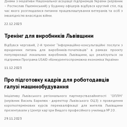
Днями з ініціативи Національної асоціації підприємців України (керівник
– Ростислав Пшемінський) у Будинку офіцерів відбувся круглий стіл, під
час якого розглядалися питання працевлаштування ветеранів та осіб з
інвалідністю внаслідок війни.
22.12.2023
Тренінг для виробників Львівщини
Відбувся черговий, 2-й тренінг “Інформаційно-консультаційні послуги з
юридичних питань для виробників-початківців” в рамках проєкту
популяризації локальних виробників Львівщини, що реалізується за
підтримки Програма USAID «Конкурентоспроможна економіка України»
11.12.2023
Про підготовку кадрів для роботодавців
галузі машинобудування
Ініціативу Львівського регіонального партнерствазайнятості "ОПЛІЧ"
(керівник Василь Барилюк - директтор Львівського ОЦЗ) з проведення
короткотермінових курсів перекваліфікації для жителів Львівщини
презентували у Центрі кар'єри Вищого професійного училища № 20 .
29.11.2023