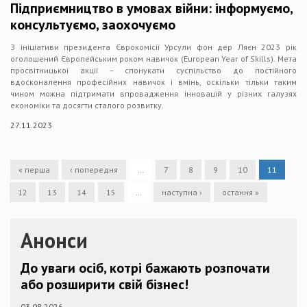
Підприємництво в умовах війни: інформуємо,
консультуємо, заохочуємо
З ініціативи президента Єврокомісії Урсули фон дер Ляєн 2023 рік
оголошений Європейським роком навичок (European Year of Skills). Мета
просвітницької акції – спонукати суспільство до постійного
вдосконалення професійних навичок і вмінь, оскільки тільки таким
чином можна підтримати впровадження інновацій у різних галузях
економіки та досягти сталого розвитку.
27.11.2023
« перша
‹ попередня
…
7
8
9
10
11
12
13
14
15
…
наступна ›
остання »
Анонси
До уваги осіб, котрі бажають розпочати
або розширити свій бізнес!
03.08.2026